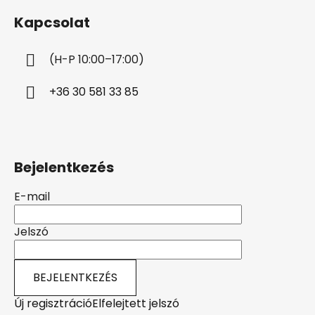
b
Kapcsolat
l
é
(H-P 10:00–17:00)
c
+36 30 581 33 85
Bejelentkezés
E-mail
Jelszó
BEJELENTKEZÉS
Új regisztráció
Elfelejtett jelszó