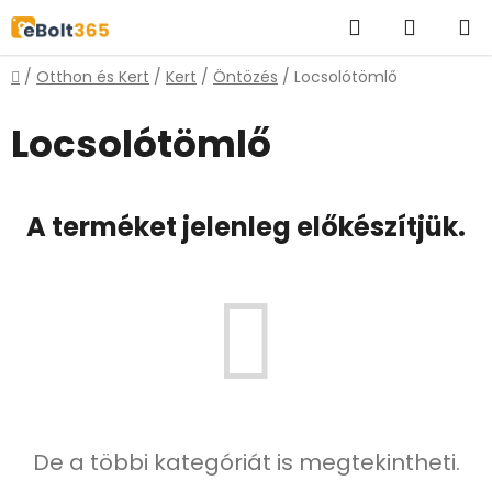
Ugrás
Keresés
KOSÁR
a
fő
Kezdőlap
/
Otthon és Kert
/
Kert
/
Öntözés
/
Locsolótömlő
tartalomhoz
Locsolótömlő
A terméket jelenleg előkészítjük.
De a többi kategóriát is megtekintheti.