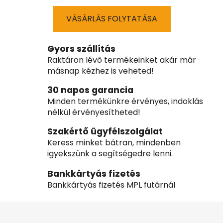
VÁSÁRLÁS FOLYTATÁSA
Gyors szállítás
Raktáron lévő termékeinket akár már
másnap kézhez is veheted!
30 napos garancia
Minden termékünkre érvényes, indoklás
nélkül érvényesítheted!
Szakértő ügyfélszolgálat
Keress minket bátran, mindenben
igyekszünk a segítségedre lenni.
Bankkártyás fizetés
Bankkártyás fizetés MPL futárnál
L
á