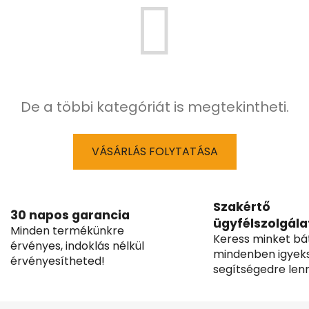
De a többi kategóriát is megtekintheti.
VÁSÁRLÁS FOLYTATÁSA
Szakértő
30 napos garancia
ügyfélszolgála
Minden termékünkre
Keress minket bá
érvényes, indoklás nélkül
mindenben igyek
érvényesítheted!
segítségedre lenn