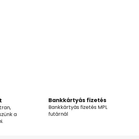
Bankkártyás fizetés
t
Bankkártyás fizetés MPL
tran,
futárnál
szünk a
i.