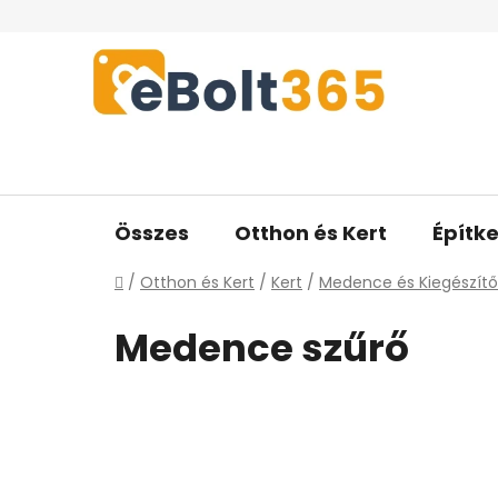
Ugrás
a
fő
tartalomhoz
Összes
Otthon és Kert
Építke
Kezdőlap
/
Otthon és Kert
/
Kert
/
Medence és Kiegészítő
Medence szűrő