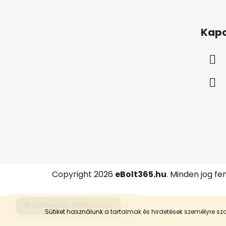
L
á
Kapc
b
l
é
c
Copyright 2026
eBolt365.hu
. Minden jog fe
🎁 KUPONKÓD:
SPÓROLJ10%
Sütiket használunk a tartalmak és hirdetések személyre 