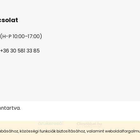
solat
(H-P 10:00–17:00)
+36 30 581 33 85
nntartva.
szabásához, közösségi funkciók biztosításához, valamint weboldalforgal
Árukereső.hu