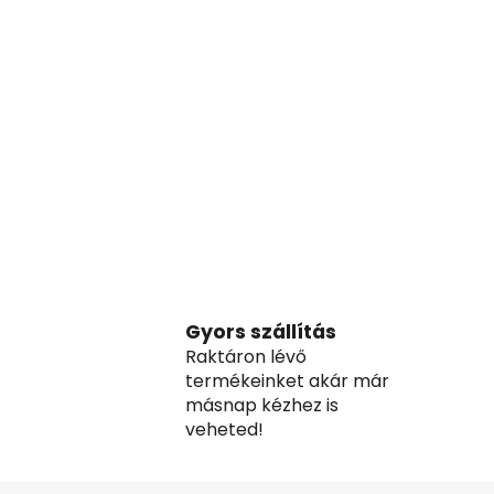
Gyors szállítás
Raktáron lévő
termékeinket akár már
másnap kézhez is
veheted!