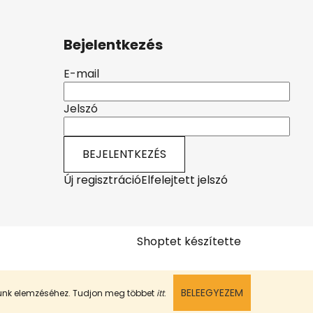
Bejelentkezés
E-mail
Jelszó
BEJELENTKEZÉS
Új regisztráció
Elfelejtett jelszó
Shoptet készítette
BELEEGYEZEM
munk elemzéséhez. Tudjon meg többet
itt
.