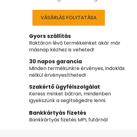
VÁSÁRLÁS FOLYTATÁSA
Gyors szállítás
Raktáron lévő termékeinket akár már
másnap kézhez is veheted!
30 napos garancia
Minden termékünkre érvényes, indoklás
nélkül érvényesítheted!
Szakértő ügyfélszolgálat
Keress minket bátran, mindenben
igyekszünk a segítségedre lenni.
Bankkártyás fizetés
Bankkártyás fizetés MPL futárnál
L