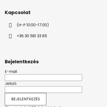
á
b
Kapcsolat
l
é
(H-P 10:00–17:00)
c
+36 30 581 33 85
Bejelentkezés
E-mail
Jelszó
BEJELENTKEZÉS