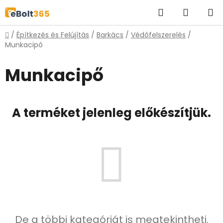
Ugrás
Keresés
KOSÁR
a
fő
Kezdőlap
/
Építkezés és Felújítás
/
Barkács
/
Védőfelszerelés
/
tartalomhoz
Munkacipő
Munkacipő
A terméket jelenleg előkészítjük.
De a többi kategóriát is megtekintheti.