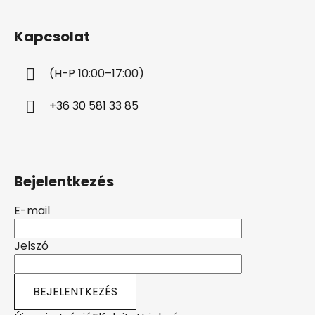
á
b
Kapcsolat
l
é
(H-P 10:00–17:00)
c
+36 30 581 33 85
Bejelentkezés
E-mail
Jelszó
BEJELENTKEZÉS