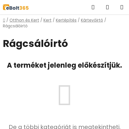
Ugrás
Keresés
KOSÁR
a
fő
Kezdőlap
/
Otthon és Kert
/
Kert
/
Kertépítés
/
Kártevőirtó
/
tartalomhoz
Rágcsálóirtó
Rágcsálóirtó
A terméket jelenleg előkészítjük.
De a többi kategóriát is megtekintheti.