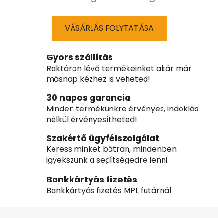
VÁSÁRLÁS FOLYTATÁSA
Gyors szállítás
Raktáron lévő termékeinket akár már
másnap kézhez is veheted!
30 napos garancia
Minden termékünkre érvényes, indoklás
nélkül érvényesítheted!
Szakértő ügyfélszolgálat
Keress minket bátran, mindenben
igyekszünk a segítségedre lenni.
Bankkártyás fizetés
Bankkártyás fizetés MPL futárnál
L