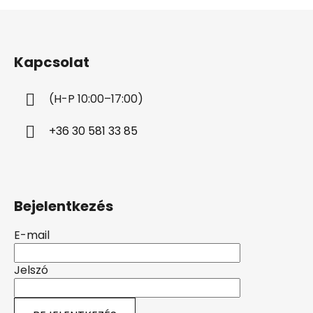
L
á
b
Kapcsolat
l
é
(H-P 10:00–17:00)
c
+36 30 581 33 85
Bejelentkezés
E-mail
Jelszó