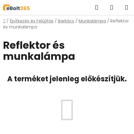
Ugrás
Keresés
KOSÁR
a
fő
Kezdőlap
/
Építkezés és Felújítás
/
Barkács
/
Munkalámpa
/
Reflektor
tartalomhoz
és munkalámpa
Reflektor és
munkalámpa
A terméket jelenleg előkészítjük.