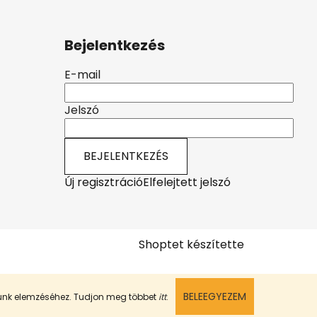
Bejelentkezés
E-mail
Jelszó
BEJELENTKEZÉS
Új regisztráció
Elfelejtett jelszó
Shoptet készítette
BELEEGYEZEM
munk elemzéséhez. Tudjon meg többet
itt
.