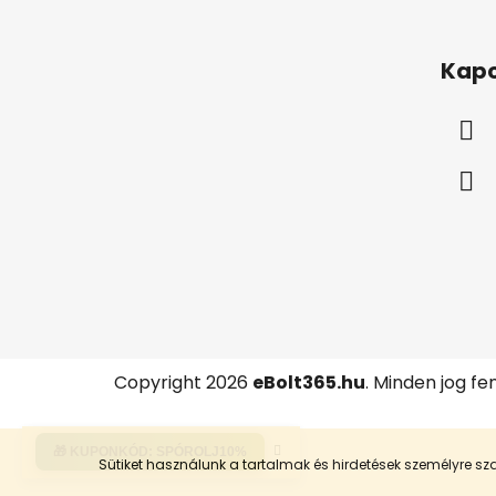
L
á
Kapc
b
l
é
c
Copyright 2026
eBolt365.hu
. Minden jog fe
🎁 KUPONKÓD:
SPÓROLJ10%
Sütiket használunk a tartalmak és hirdetések személyre 