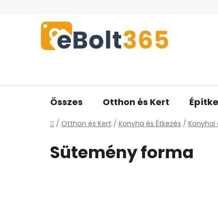
Ugrás
a
fő
tartalomhoz
Összes
Otthon és Kert
Építke
Kezdőlap
/
Otthon és Kert
/
Konyha és Étkezés
/
Konyhai 
Sütemény forma