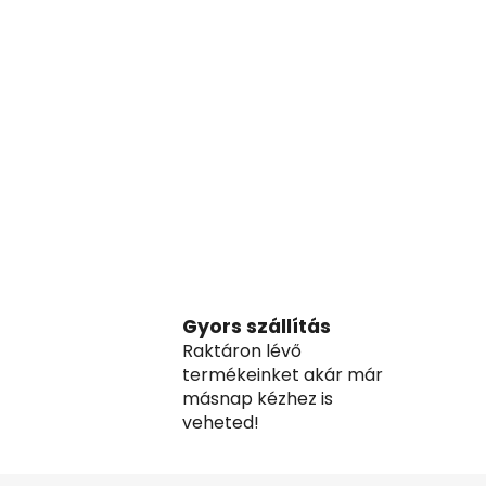
Gyors szállítás
Raktáron lévő
termékeinket akár már
másnap kézhez is
veheted!