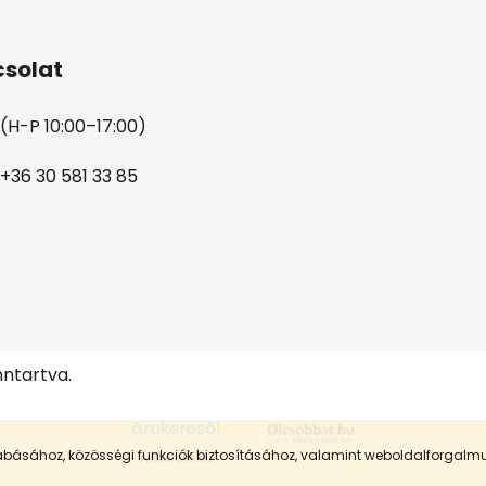
solat
(H-P 10:00–17:00)
+36 30 581 33 85
nntartva.
szabásához, közösségi funkciók biztosításához, valamint weboldalforgal
Árukereső.hu