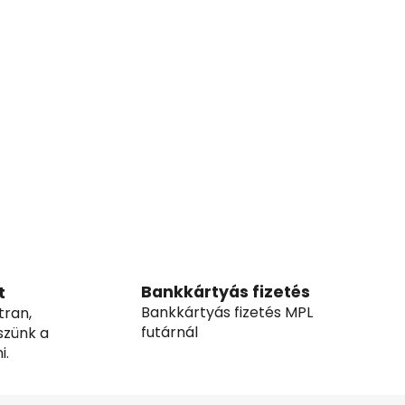
Bankkártyás fizetés
t
Bankkártyás fizetés MPL
tran,
futárnál
szünk a
i.