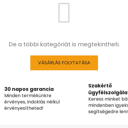
De a többi kategóriát is megtekintheti.
VÁSÁRLÁS FOLYTATÁSA
Szakértő
30 napos garancia
ügyfélszolgála
Minden termékünkre
Keress minket bá
érvényes, indoklás nélkül
mindenben igyek
érvényesítheted!
segítségedre lenn