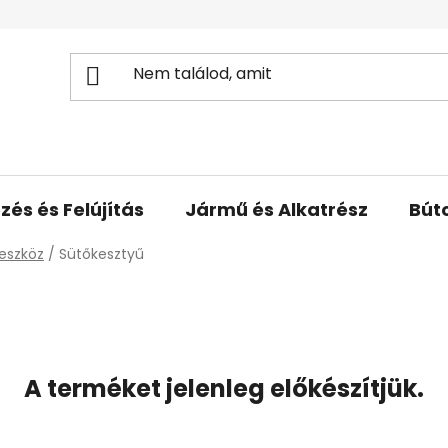
zés és Felújítás
Jármű és Alkatrész
Bút
eszköz
/
Sütőkesztyű
A terméket jelenleg előkészítjük.