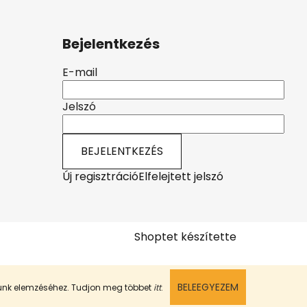
Bejelentkezés
E-mail
Jelszó
BEJELENTKEZÉS
Új regisztráció
Elfelejtett jelszó
Shoptet készítette
BELEEGYEZEM
munk elemzéséhez. Tudjon meg többet
itt
.