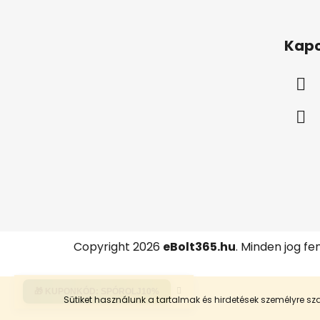
L
á
Kapc
b
l
é
c
Copyright 2026
eBolt365.hu
. Minden jog fe
🎁 KUPONKÓD:
SPÓROLJ10%
Sütiket használunk a tartalmak és hirdetések személyre 