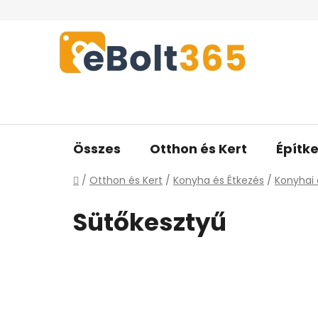
Ugrás
a
fő
tartalomhoz
Összes
Otthon és Kert
Építke
Kezdőlap
/
Otthon és Kert
/
Konyha és Étkezés
/
Konyhai 
Sütőkesztyű