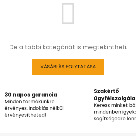
De a többi kategóriát is megtekintheti.
VÁSÁRLÁS FOLYTATÁSA
Szakértő
30 napos garancia
ügyfélszolgála
Minden termékünkre
Keress minket bá
érvényes, indoklás nélkül
mindenben igyek
érvényesítheted!
segítségedre lenn