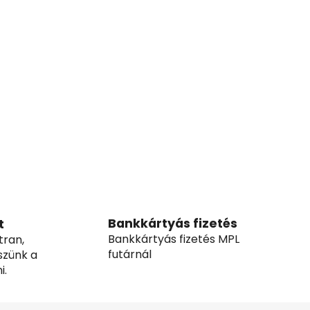
Bankkártyás fizetés
t
Bankkártyás fizetés MPL
tran,
futárnál
szünk a
i.