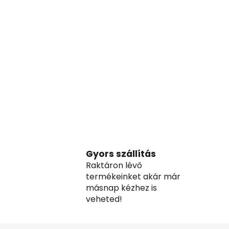
Gyors szállítás
Raktáron lévő
termékeinket akár már
másnap kézhez is
veheted!