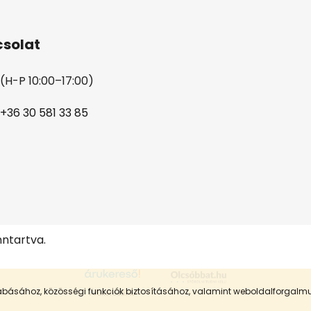
solat
(H-P 10:00–17:00)
+36 30 581 33 85
nntartva.
szabásához, közösségi funkciók biztosításához, valamint weboldalforgal
Árukereső.hu