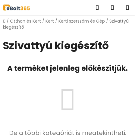
Ugrás
Keresés
KOSÁR
a
fő
Kezdőlap
/
Otthon és Kert
/
Kert
/
Kerti szerszám és Gép
/
Szivattyú
tartalomhoz
kiegészítő
Szivattyú kiegészítő
A terméket jelenleg előkészítjük.
De a többi kategóriát is megtekintheti.