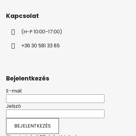
á
b
Kapcsolat
l
é
(H-P 10:00–17:00)
c
+36 30 581 33 85
Bejelentkezés
E-mail
Jelszó
BEJELENTKEZÉS