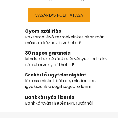
VÁSÁRLÁS FOLYTATÁSA
Gyors szállítás
Raktáron lévő termékeinket akár már
másnap kézhez is veheted!
30 napos garancia
Minden termékünkre érvényes, indoklás
nélkül érvényesítheted!
Szakértő ügyfélszolgálat
Keress minket bátran, mindenben
igyekszünk a segítségedre lenni.
Bankkártyás fizetés
Bankkártyás fizetés MPL futárnál
L