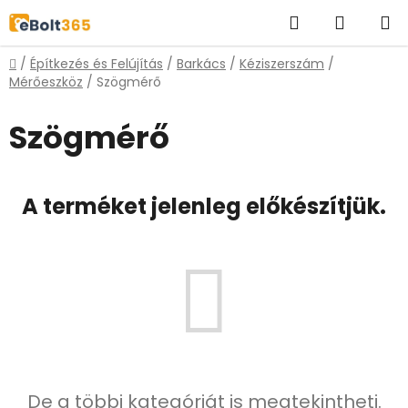
Ugrás
Keresés
KOSÁR
a
fő
Kezdőlap
/
Építkezés és Felújítás
/
Barkács
/
Kéziszerszám
/
tartalomhoz
Mérőeszköz
/
Szögmérő
Szögmérő
A terméket jelenleg előkészítjük.
De a többi kategóriát is megtekintheti.