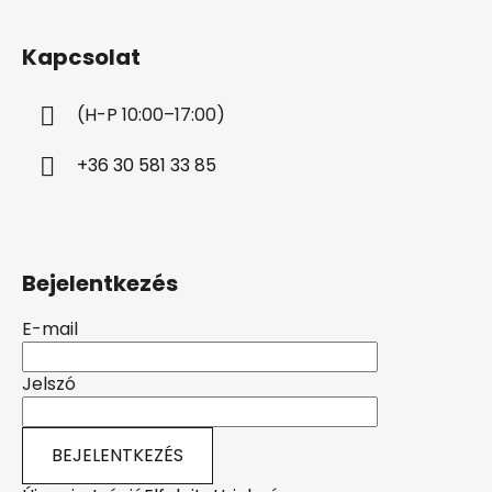
á
b
Kapcsolat
l
é
(H-P 10:00–17:00)
c
+36 30 581 33 85
Bejelentkezés
E-mail
Jelszó
BEJELENTKEZÉS