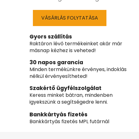
VÁSÁRLÁS FOLYTATÁSA
Gyors szállítás
Raktáron lévő termékeinket akár már
másnap kézhez is veheted!
30 napos garancia
Minden termékünkre érvényes, indoklás
nélkül érvényesítheted!
Szakértő ügyfélszolgálat
Keress minket bátran, mindenben
igyekszünk a segítségedre lenni.
Bankkártyás fizetés
Bankkártyás fizetés MPL futárnál
L