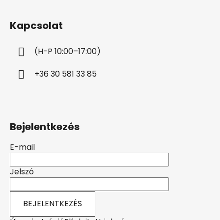
á
b
Kapcsolat
l
é
(H-P 10:00–17:00)
c
+36 30 581 33 85
Bejelentkezés
E-mail
Jelszó
BEJELENTKEZÉS