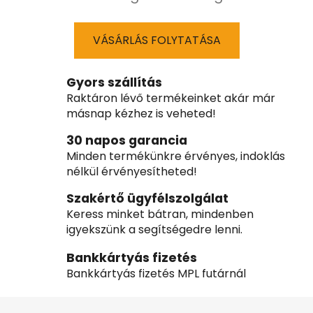
VÁSÁRLÁS FOLYTATÁSA
Gyors szállítás
Raktáron lévő termékeinket akár már
másnap kézhez is veheted!
30 napos garancia
Minden termékünkre érvényes, indoklás
nélkül érvényesítheted!
Szakértő ügyfélszolgálat
Keress minket bátran, mindenben
igyekszünk a segítségedre lenni.
Bankkártyás fizetés
Bankkártyás fizetés MPL futárnál
L