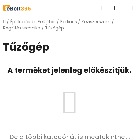
Ugrás
Keresés
KOSÁR
a
fő
Kezdőlap
/
Építkezés és Felújítás
/
Barkács
/
Kéziszerszám
/
tartalomhoz
Rögzítéstechnika
/
Tűzőgép
Tűzőgép
A terméket jelenleg előkészítjük.
De a többi kategóriát is megtekintheti.