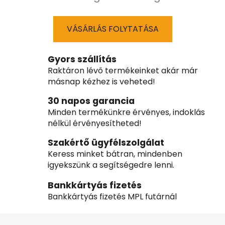
VÁSÁRLÁS FOLYTATÁSA
Gyors szállítás
Raktáron lévő termékeinket akár már
másnap kézhez is veheted!
30 napos garancia
Minden termékünkre érvényes, indoklás
nélkül érvényesítheted!
Szakértő ügyfélszolgálat
Keress minket bátran, mindenben
igyekszünk a segítségedre lenni.
Bankkártyás fizetés
Bankkártyás fizetés MPL futárnál
L