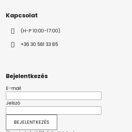
á
b
Kapcsolat
l
é
(H-P 10:00–17:00)
c
+36 30 581 33 85
Bejelentkezés
E-mail
Jelszó
BEJELENTKEZÉS