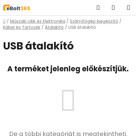
Ugrás
Keresés
KOSÁR
a
fő
Kezdőlap
/
Műszaki cikk és Elektronika
/
Számítógép kiegészítő
/
tartalomhoz
Kábel és Tartozék
/
Átalakító
/
USB átalakító
USB átalakító
A terméket jelenleg előkészítjük.
De a többi kategóriát is megtekintheti.