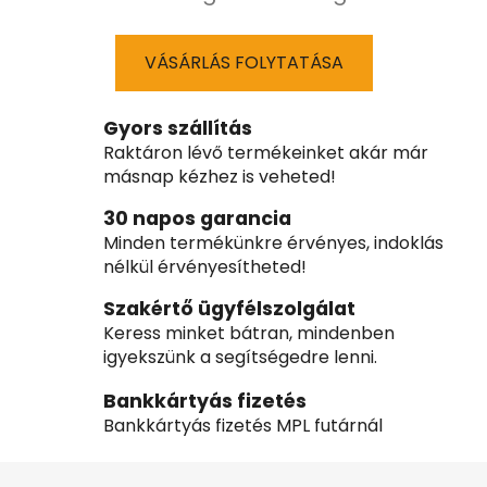
VÁSÁRLÁS FOLYTATÁSA
Gyors szállítás
Raktáron lévő termékeinket akár már
másnap kézhez is veheted!
30 napos garancia
Minden termékünkre érvényes, indoklás
nélkül érvényesítheted!
Szakértő ügyfélszolgálat
Keress minket bátran, mindenben
igyekszünk a segítségedre lenni.
Bankkártyás fizetés
Bankkártyás fizetés MPL futárnál
L