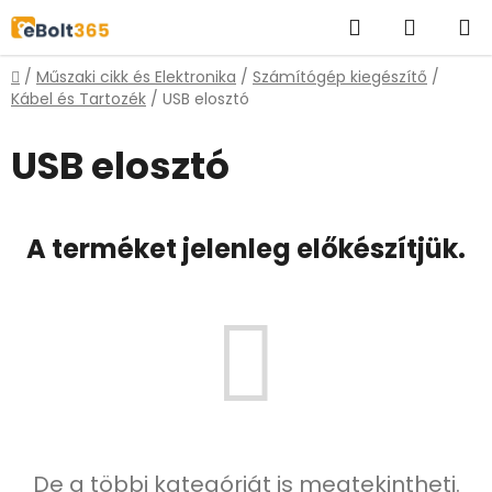
Ugrás
Keresés
KOSÁR
a
fő
Kezdőlap
/
Műszaki cikk és Elektronika
/
Számítógép kiegészítő
/
tartalomhoz
Kábel és Tartozék
/
USB elosztó
USB elosztó
A terméket jelenleg előkészítjük.
De a többi kategóriát is megtekintheti.