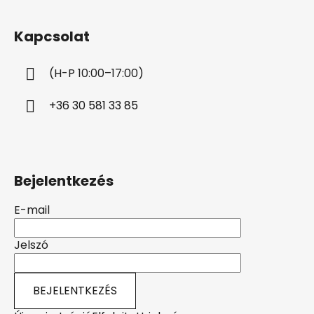
á
b
Kapcsolat
l
é
(H-P 10:00–17:00)
c
+36 30 581 33 85
Bejelentkezés
E-mail
Jelszó
BEJELENTKEZÉS